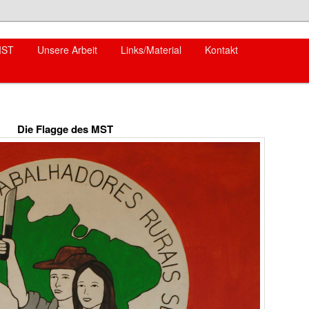
hseln
MST
Unsere Arbeit
Links/Material
Kontakt
Die Flagge des MST