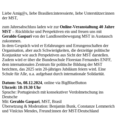
Liebe Amig@s, liebe Brasilien:interessierte, liebe Unterstützer:innen
der MST,
zum Jahresabschluss laden wir zur
Online-Veranstaltung 40 Jahre
MST
– Rückblicke und Perspektiven ein und freuen uns mit
Geraldo Gaspari
von der Landlosenbewegung MST in Austausch
zukommen.
In dem Gespräch wird er Erfahrungen und Errungenschaften der
Organisation, aber auch Schwierigkeiten, die derzeitige politische
Konjunktur wie auch Perspektiven aus Sicht der MST darstellen.
Zudem wird er über die Bundesschule Florestan Fernandes ENFF,
dem internationalen Zentrum für politische Bildung der MST
berichten, das 2025 sein 20-jähriges Jubiläum feiern wird. Eine
Schule für Alle, u.a. aufgebaut durch internationale Solidarität.
Datum: So, 08.12.2024
, online via BigBlueButton
Uhrzeit: 18-19.30 Uhr
Sprache: Portugiesisch mit konsekutiver Verdolmetschung ins
Deutsche
Mit:
Geraldo Gaspari
, MST, Brasil
Übersetzung & Moderation: Benjamin Bunk, Constanze Lemmerich
und Vinícius Mendes, Freund:innen der MST/Deutschland