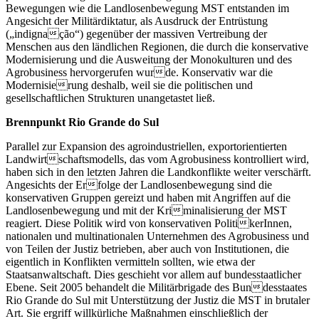
Bewegungen wie die Landlosenbewegung MST entstanden im
Angesicht der Militärdiktatur, als Ausdruck der Entrüstung
(„indignação“) gegenüber der massiven Vertreibung der
Menschen aus den ländlichen Regionen, die durch die konservative
Modernisierung und die Ausweitung der Monokulturen und des
Agrobusiness hervorgerufen wurde. Konservativ war die
Modernisierung deshalb, weil sie die politischen und
gesellschaftlichen Strukturen unangetastet ließ.
Brennpunkt Rio Grande do Sul
Parallel zur Expansion des agroindustriellen, exportorientierten
Landwirtschaftsmodells, das vom Agrobusiness kontrolliert wird,
haben sich in den letzten Jahren die Landkonflikte weiter verschärft.
Angesichts der Erfolge der Landlosenbewegung sind die
konservativen Gruppen gereizt und haben mit Angriffen auf die
Landlosenbewegung und mit der Kriminalisierung der MST
reagiert. Diese Politik wird von konservativen PolitikerInnen,
nationalen und multinationalen Unternehmen des Agrobusiness und
von Teilen der Justiz betrieben, aber auch von Institutionen, die
eigentlich in Konflikten vermitteln sollten, wie etwa der
Staatsanwaltschaft. Dies geschieht vor allem auf bundesstaatlicher
Ebene. Seit 2005 behandelt die Militärbrigade des Bundesstaates
Rio Grande do Sul mit Unterstützung der Justiz die MST in brutaler
Art. Sie ergriff willkürliche Maßnahmen einschließlich der