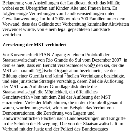
Belagerung von Ansiedlungen der Landlosen durch das Militär,
wobei es zu Übergriffen auf Kinder, Alte und Frauen kam. Es
folgten einige Vertreibungen von Landlosensiedlungen unter
Gewaltanwendung. Im Juni 2008 wurden 300 Familien unter dem
Vorwand, dass das Gelände zur Vorbereitung krimineller Aktivitäten
verwendet würde, von einem legal gepachteten Landstück
vertrieben.
Zersetzung der MST verhindert
Vor Kurzem erhielt FIAN Zugang zu einem Protokoll der
Staatsanwaltschaft von Rio Grande do Sul vom Dezember 2007, in
dem es hieß, dass ein Bericht verabschiedet worden sei, der die
MST als paramilitärische Organisation bezeichnete, sie der
Bildung einer Guerilla und kriminellen Vereinigung bezichtigte,
und eine juristische Strategie vorschlug, deren Ziel die Auflösung
der MST war. Auf dieser Grundlage diskutierte die
Staatsanwaltschaft die Möglichkeit, ein öffentliches
Gerichtsverfahren mit dem Ziel der Auflösung der MST
einzuleiten. Viele der Maßnahmen, die in dem Protokoll genannt
waren, wurden umgesetzt, wie zum Beispiel das Verbot von
Demonstrationen, die Zerstörung von Lagern und
landwirtschaftlichen Flächen nach Landbesetzungen und Eingriffe
in die Schulen der Bewegung. Die von der Staatsanwaltschaft im
Verbund mit der Justiz und der Polizei des Bundesstaates