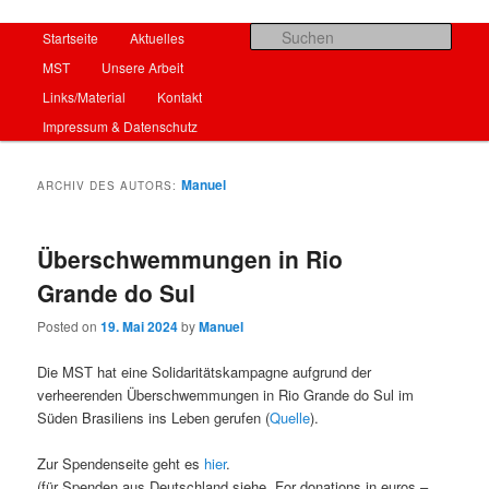
Hauptmenü
Such
Startseite
Zum Inhalt wechseln
Zum sekundären Inhalt wechseln
Aktuelles
MST
Unsere Arbeit
Startseite
Links/Material
Kontakt
Impressum & Datenschutz
Manuel
ARCHIV DES AUTORS:
Überschwemmungen in Rio
Grande do Sul
Posted on
19. Mai 2024
by
Manuel
Die MST hat eine Solidaritätskampagne aufgrund der
verheerenden Überschwemmungen in Rio Grande do Sul im
Süden Brasiliens ins Leben gerufen (
Quelle
).
Zur Spendenseite geht es
hier
.
(für Spenden aus Deutschland siehe „For donations in euros –