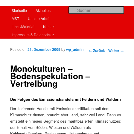
Hauptmenü
Such
Startseite
Zum Inhalt wechseln
Zum sekundären Inhalt wechseln
Aktuelles
MST
Unsere Arbeit
Startseite
Links/Material
Kontakt
Impressum & Datenschutz
Posted on
21. Dezember 2009
by
wp_admin
Beitrags-Navigation
←
Zurück
Weiter
→
Monokulturen –
Bodenspekulation –
Vertreibung
Die Folgen des Emissionshandels mit Feldern und Wäldern
Der florierende Handel mit Emissionszertifikaten soll dem
Klimaschutz dienen, braucht aber Land, sehr viel Land. Denn es
entsteht ein neues Segment des marktbasierten Klimaschutzes:
der Erhalt von Böden, Wiesen und Wäldern als
Kohlenstoffsenken. Regierungen, Unternehmen und