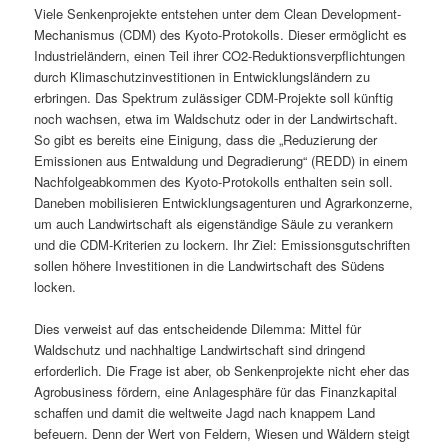
Viele Senkenprojekte entstehen unter dem Clean Development-
Mechanismus (CDM) des Kyoto-Protokolls. Dieser ermöglicht es
Industrieländern, einen Teil ihrer CO2-Reduktionsverpflichtungen
durch Klimaschutzinvestitionen in Entwicklungsländern zu
erbringen. Das Spektrum zulässiger CDM-Projekte soll künftig
noch wachsen, etwa im Waldschutz oder in der Landwirtschaft.
So gibt es bereits eine Einigung, dass die „Reduzierung der
Emissionen aus Entwaldung und Degradierung“ (REDD) in einem
Nachfolgeabkommen des Kyoto-Protokolls enthalten sein soll.
Daneben mobilisieren Entwicklungsagenturen und Agrarkonzerne,
um auch Landwirtschaft als eigenständige Säule zu verankern
und die CDM-Kriterien zu lockern. Ihr Ziel: Emissionsgutschriften
sollen höhere Investitionen in die Landwirtschaft des Südens
locken.
Dies verweist auf das entscheidende Dilemma: Mittel für
Waldschutz und nachhaltige Landwirtschaft sind dringend
erforderlich. Die Frage ist aber, ob Senkenprojekte nicht eher das
Agrobusiness fördern, eine Anlagesphäre für das Finanzkapital
schaffen und damit die weltweite Jagd nach knappem Land
befeuern. Denn der Wert von Feldern, Wiesen und Wäldern steigt