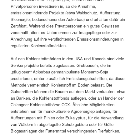
Privatpersonen investieren in, so die Annahme,
emissionsmindernde Projekte (etwa Waldschutz, Aufforstung,
Bioenergie, bodenschonenden Ackerbau) und erhalten dafür ein
Zertifikat. Während dies Privatpersonen ein gutes Gewissen
verschafft, dient es Unternehmen zur Imagepflege oder zur
Anrechnung auf ihre verpflichtenden Emissionsminderungen in
regulierten Kohlenstoffmärkten.
Auf den Kohlenstoffmärkten in den USA und Kanada sind viele
Senkenprojekte bereits zugelassen. Großbauern, die im
„pfluglosen“ Ackerbau genmanipulierte Monsanto-Soja
produzieren, ernten zusätzlich Emissionsgutschriften, da diese
Methode vermeintlich Kohlenstoff im Boden belässt. Die
Gutschriften können die Bauern auf dem Markt verkaufen, etwa
an Banken, die Kohlenstofffonds auflegen, oder an Händler der
Chicagoer Kohlenstoffbörse CCX. Ähnliche Möglichkeiten
entstehen nun für monokulturelle Agroenergieplantagen, für
Aufforstungen mit Pinien oder Eukalyptus, für die Verwandlung
von Wäldern in abgeriegelte Schutzgebiete oder für Gülle-
Biogasanlagen der Futtermittel verschlingenden Tierfabriken.