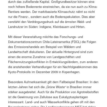
durch das zufließende Kapital. Großgrundbesitzer können eine
noch höhere Bodenrente einstreichen, da sie nun auch zu Klima-
Rentiers werden. Der marktbasierte Klimaschutz nährt so nicht
nur die Finanz-, sondern auch die Bodenspekulation. Dies aber
verstärkt den Verdrängungsdruck auf die ärmsten Wald- und
Landnutzer im Süden: Indigene, Kleinbauern und Hirten.
Mit dieser Veranstaltung möchte das Forschungs- und
Dokumentationszentrum Chile-Lateinamerika (FDCL) die Folgen
des Emissionshandels am Beispiel von Wäldern und
Landwirtschaft diskutieren. Der aktuelle Hintergrund sind zum
einen die enorme Zunahme von Landgeschäften und
Flächennutzungskonflikten in Entwicklungsländern, zum anderen
die anstehenden Verhandlungen für ein Nachfolgeabkommen des
Kyoto-Protokolls im Dezember 2009 in Kopenhagen.
Besondere Aufmerksamkeit gilt dem Fallbeispiel Brasilien: In den
letzten Jahren hat sich die „Grüne Wüste“ in Brasilien immer
stärker ausgebreitet. Auch für die Produktion von Agrotreibstoffen
ist die Gewinnung von Zellulose aus Eukalyptusplantagen
interessant. Land- und auch Wasserkonflikte gehen oft mit den
Baumplantagen einher. Die Landlosenbewegung MST hat daher