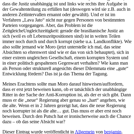
dass die Justiz unabhängig ist und links wie rechts ihre Aufgabe in
der Gewaltenteilung zu erfüllen hat (deswegen wird sie z.B. auch in
anderen Zeitintervallen ernannt oder gewählt). Und er ist im
Verfahren „Lava Jato“ nicht nur gegen Personen von bestimmten
Parteien vorgegangen. Aber, das Problem ist die
ZeitgleicheUngleichzeitigkeit: gerade die brasilianische Justiz an
sich (weil es oft Lebenszeitpositionen sind) ist in weiten Teilen
immer noch durch und durch korrupt (siehe u.a. Landkonflikte). Wie
also sollte jemand wie Moro (jetzt unterstelle ich mal, das seine
Absichten so ehrenwert sind wie er das von sich behauptet), sich in
einer extrem ungleichen Gesellschaft, einem korrupten System und
in einer politisch gespaltenen Gegenwart verhalten? Wie kann man
als Person oder strukturell angesichts dieser Dilemmata eine „gute“
Entwicklung fördern? Das ist ja das Thema der Tagung.
Meines Erachtens sollte man Moro darauf hinweisen/auffordern,
dass er erst jetzt beweisen kann, ob er tatsächlich der unabhängige
Ritter in der Sache der Anti-Korruption ist, als der er sich gibt. Dann
muss er die „neue“ Regierung aber genau so „hart“ angehen, wie
die alte. Wenn er in 2 Jahren gezeigt hat, dass die neue Regierung
noch korrupter ist als die alte… gut. Das muss er aber erst noch
beweisen. Durch den Putsch hat er ironischerweise auch die Chance
dazu – ob das seine Absicht war?
Dieser Eintrag wurde veröffentlicht in
Allgemein
von
benjamin
.