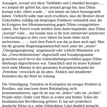
Aussagen, worauf sich diese Titelblätter und Leitartikel bezogen ‚…
wo jemand der gehört hat, dass jemand gesagt hat, dass Dilma
korrupt wäre, zitiert wurde…‘ sich immer als falsch herausgestellt
haben. Vielleicht sollte man noch erwähnen, dass die Besitzer dieser
Zeitschriften zufällig mit denjenigen Politikern verbandelt sind, die
im Kongress den Misstrauensantrag gegen Dilma vorangetrieben
haben. Der Putsch wurde letztlich dann damit begründet, dass Dilma
„korrupt“ wäre… nur konnte man es ihr trotz intensivster juristischer
Untersuchungen in über zwei Jahren bis heute leider nicht
nachweisen…. … nach dem Putsch war das ja dann auch egal. Man
hat die gesamte Regierungsmannschaft noch unter der „neuen“
‚Übergangsregierung‘ ausgetauscht oder schlicht Ministerien wie
das „Umweltministerium“ abgeschafft und Sozialprogramme
gestrichen noch bevor das Amtsenthebungsverfahren gegen Dilma
überhaupt abgeschlossen war. Tatsächlich sind im neuen Kabinett
noch mehr Minister in den genannten Korruptionsskandal der
‚Petrobras‘ verwickelt als im alten. Ähnlich und detaillierter
formuliert das der Brief im Anhang.
Die Verteidigung: Trotzdem ist Korruption ein riesiges Problem in
Brasilien, und man kann deren Bekämpfung nicht
instrumentalisieren, egal ob sie nun ein „linkes“ oder ein „rechtes“
Projekt stützt. Dafür wird Moro in weiten und breiten Teilen der
brasilianischen Bevölkerung gefeiert. Er hat auf symbolisch
drastische Weise (u.a. siehe Abhöraktion Lula) deutlich gemacht,