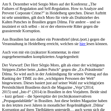
Am 9. Dezember wird Sergio Moro auf der Konferenz „The
Failures of Regulation and Self-Regulation. How to Analyze and
Prevent Corporate Crime?” in Heidelberg sprechen. Dieser Auftritt
ist sehr umstritten, gilt doch Moro für viele als Drahtzieher des
Kalten Putsches in Brasilien gegen Dilma. Für andere – und so
insziniert er sich selbst – ist er der ehrenwerte Ritter gegen die
grassierende Korruption.
Aus Brasilien hat uns daher ein Protestbrief (deut./port.) gegen die
Veranstaltung in Heidelberg erreicht, welchen sie
hier
lesen können.
Auch von mir ein (zu)kurzer Kommentar, in einer
zugegebenermaßen komplizierten Angelegenheit:
Der Vorwurf: Der Herr Sérgio Moro, gilt als einer der wichtigsten
Strippen-Zieher beim „kalten Putsch“ gegen die „Ex-Präsidentin“
Dilma. So wird auch in der Ankündigung für seinen Vortrag auf das
Ranking der TIME zu den „wichtigsten Personen der Welt“
hingewiesen. Dieses basiert just auf seiner Wahl zur wichtig(st)en
Persönlichkeit Brasiliens durch die Magazine „Veja“(2014;
2015) und „Isto é“ (2014) in Brasilien in den Vorjahren. Beide sind
– kurz gefasst – die Speerspitze der (rechts)konservativen
„Propagandablättle“ in Brasilien. Just diese beiden Magazine haben
in den letzten zwei Jahren in monatlicher Regelmäßigkeit ‚Dilma‘
Korruption auf ihren Titelblättern unterstellt… auch wenn sich die