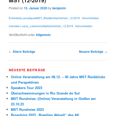
MST (12-2019)
Posted on
15. Januar 2020
by
benjamin
EntrevistaLuanaAguiarMST_BrasilienNachrichten_12-2019
Herunterladen
Interview Luana_LateinamerikaNachrichten_12-2019
Herunterladen
Veröffentlicht unter
Allgemein
Beitrags-Navigation
←
Ältere Beiträge
Neuere Beiträge
→
NEUESTE BEITRÄGE
Online Veranstaltung am 08.12. – 40 Jahre MST Rückblicke
und Perspektiven
Speakers Tour 2023
Überschwemmungen in Rio Grande do Sul
MST Rundreise: (Online) Veranstaltung in Gießen am
23.10.23
MST Rundreise 2023
Broschüre 2023 „Brasilien Aktuell“ des AK