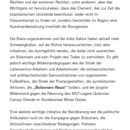
Rechten und der extremen Rechten, unter anderem, aber das
Wichtigste ist hervorzuheben, dass das Element, das zur Zeit die
brasilianischen Umstände beeinflusst, leider nicht im
Klassenkampf zu finden ist, sondern bestenfalls im Beginn eine
Auseinandersetzung innerhalb der Bourgeoisie.
Die Basis-organisationen und der linke Sektor haben aktuell viele
Schwierigkeiten, auf der Bühne herauszustechen, trotz aller
Initiativen, die durchgeführt werden, die leider nicht ausreichen,
um Bolsonaro und sein Projekt des Todes zu zermürben. Es gibt
jedoch wichtige Widerstandsgruppen wie der Streik der
Lieferservice Arbeitern und Arbeiterinnen, die antirassistischen
und antifaschistischen Demonstrationen von organisierten
Fußballfans, der Streik der Postangestellten, die symbolischen
Aktionen, die
„Bolsonaro Raus!“
fordern, und der jüngste
Widerstand gegen die Räumung des MST-Lagers Quilombo
Campo Grande im Bundesstaat Minas Gerais.
Eine weitere wichtige Initiative der Bevölkerung war die politische
Artikulation rund um die Kampagne gegen Bolsonaro, die
AktivistInnen verschiedener Bewegungen, Parteien,
Gewerkschaftszentralen und Kirchen zusammengebracht hat.