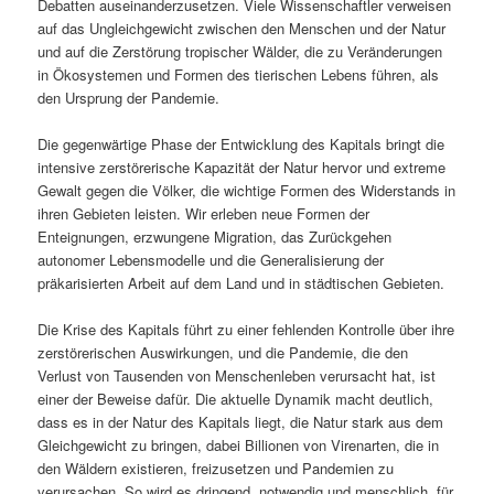
Debatten auseinanderzusetzen. Viele Wissenschaftler verweisen
auf das Ungleichgewicht zwischen den Menschen und der Natur
und auf die Zerstörung tropischer Wälder, die zu Veränderungen
in Ökosystemen und Formen des tierischen Lebens führen, als
den Ursprung der Pandemie.
Die gegenwärtige Phase der Entwicklung des Kapitals bringt die
intensive zerstörerische Kapazität der Natur hervor und extreme
Gewalt gegen die Völker, die wichtige Formen des Widerstands in
ihren Gebieten leisten. Wir erleben neue Formen der
Enteignungen, erzwungene Migration, das Zurückgehen
autonomer Lebensmodelle und die Generalisierung der
präkarisierten Arbeit auf dem Land und in städtischen Gebieten.
Die Krise des Kapitals führt zu einer fehlenden Kontrolle über ihre
zerstörerischen Auswirkungen, und die Pandemie, die den
Verlust von Tausenden von Menschenleben verursacht hat, ist
einer der Beweise dafür. Die aktuelle Dynamik macht deutlich,
dass es in der Natur des Kapitals liegt, die Natur stark aus dem
Gleichgewicht zu bringen, dabei Billionen von Virenarten, die in
den Wäldern existieren, freizusetzen und Pandemien zu
verursachen. So wird es dringend, notwendig und menschlich, für