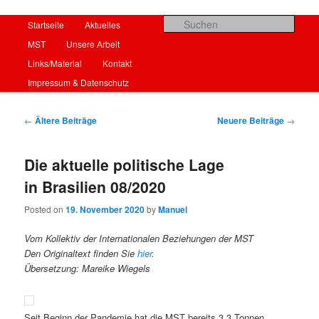
Hauptmenü
Such
Startseite
Zum Inhalt wechseln
Zum sekundären Inhalt wechseln
Aktuelles
MST
Unsere Arbeit
Startseite
Links/Material
Kontakt
Impressum & Datenschutz
Beitrags-Navigation
←
Ältere Beiträge
Neuere Beiträge
→
Die aktuelle politische Lage
in Brasilien 08/2020
Posted on
19. November 2020
by
Manuel
Vom Kollektiv der Internationalen Beziehungen der MST
Den Originaltext finden Sie
hier
.
Übersetzung: Mareike Wiegels
Seit Beginn der Pandemie hat die MST bereits 3,3 Tonnen